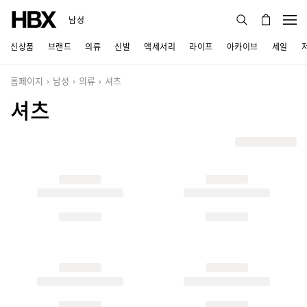
남성
신상품
브랜드
의류
신발
액세서리
라이프
아카이브
세일
홈페이지
남성
의류
셔츠
셔츠