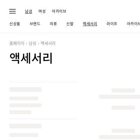
남성
여성
아카이브
신상품
브랜드
의류
신발
액세서리
라이프
아카이
홈페이지
남성
액세서리
액세서리