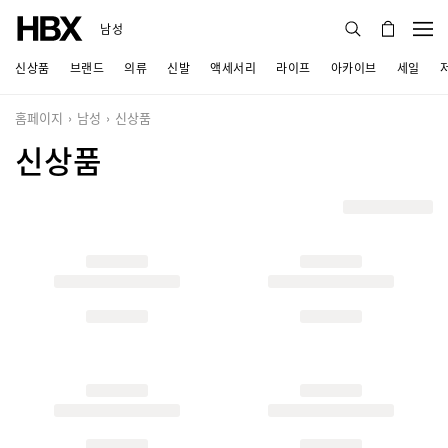
남성
신상품
브랜드
의류
신발
액세서리
라이프
아카이브
세일
홈페이지
남성
신상품
신상품