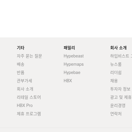
기타
패밀리
회사 소개
자주 묻는 질문
Hypebeast
하입비스트 
배송
Hypemaps
뉴스룸
반품
Hypebae
리더쉽
관부가세
HBX
채용
회사 소개
투자자 정보
리테일 스토어
광고 및 제휴
HBX Pro
윤리경영
제휴 프로그램
연락처