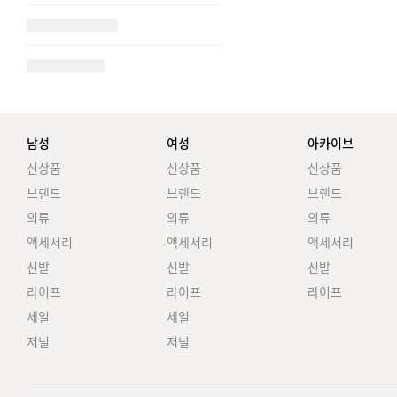
남성
여성
아카이브
신상품
신상품
신상품
브랜드
브랜드
브랜드
의류
의류
의류
액세서리
액세서리
액세서리
신발
신발
신발
라이프
라이프
라이프
세일
세일
저널
저널