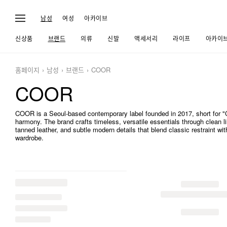
남성
여성
아카이브
신상품
브랜드
의류
신발
액세서리
라이프
아카이
홈페이지
남성
브랜드
COOR
COOR
COOR is a Seoul-based contemporary label founded in 2017, short for "
harmony. The brand crafts timeless, versatile essentials through clean l
tanned leather, and subtle modern details that blend classic restraint wit
wardrobe.