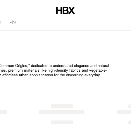
브
세일
저널
Common Origins," dedicated to understated elegance and natural
ines, premium materials like high-density fabrics and vegetable-
h effortless urban sophistication for the discerning everyday