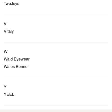
TwoJeys
V
Vitaly
W
Waid Eyewear
Wales Bonner
Y
YEEL