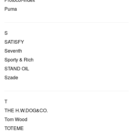
Puma
S
SATISFY
Seventh
Sporty & Rich
STAND OIL
Szade
T
THE H.W.DOG&CO.
Tom Wood
TOTEME