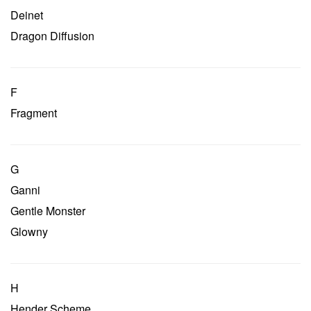
Deinet
Dragon Diffusion
F
Fragment
G
Ganni
Gentle Monster
Glowny
H
Hender Scheme