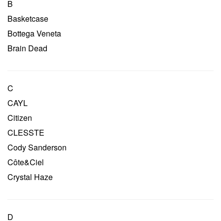
B
Basketcase
Bottega Veneta
Brain Dead
C
CAYL
Citizen
CLESSTE
Cody Sanderson
Côte&ciel
Crystal Haze
D