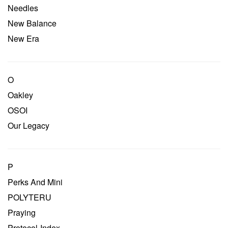
Needles
New Balance
New Era
O
Oakley
OSOI
Our Legacy
P
Perks And Mini
POLYTERU
Praying
Protocol-Index