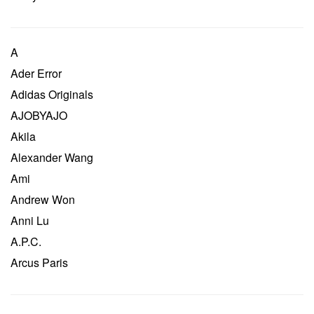
A
Ader Error
Adidas Originals
AJOBYAJO
Akila
Alexander Wang
Ami
Andrew Won
Anni Lu
A.P.C.
Arcus Paris