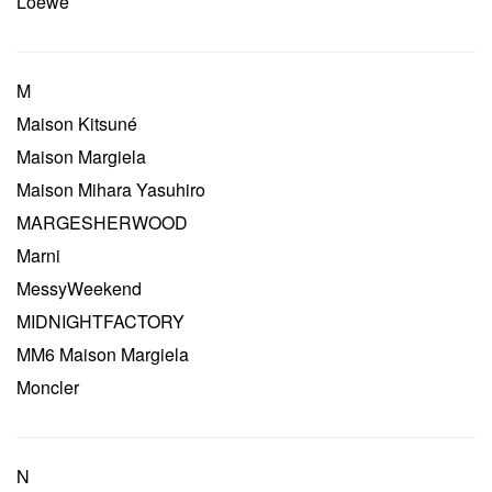
Loewe
M
Maison Kitsuné
Maison Margiela
Maison Mihara Yasuhiro
MARGESHERWOOD
Marni
MessyWeekend
MIDNIGHTFACTORY
MM6 Maison Margiela
Moncler
N