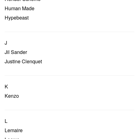
Human Made
Hypebeast
J
Jil Sander
Justine Clenquet
K
Kenzo
L
Lemaire