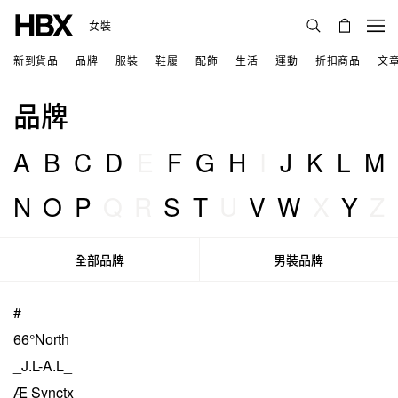
女裝
新到貨品
品牌
服裝
鞋履
配飾
生活
運動
折扣商品
文
品牌
A
B
C
D
E
F
G
H
I
J
K
L
M
N
O
P
Q
R
S
T
U
V
W
X
Y
Z
全部品牌
男裝品牌
#
66°North
_J.L-A.L_
Æ Synctx