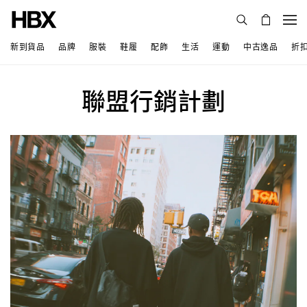
新到貨品
品牌
服裝
鞋履
配飾
生活
運動
中古逸品
折
聯盟行銷計劃