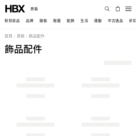
男裝
新到貨品
品牌
服裝
鞋履
配飾
生活
運動
中古逸品
折
首頁
男裝
飾品配件
飾品配件