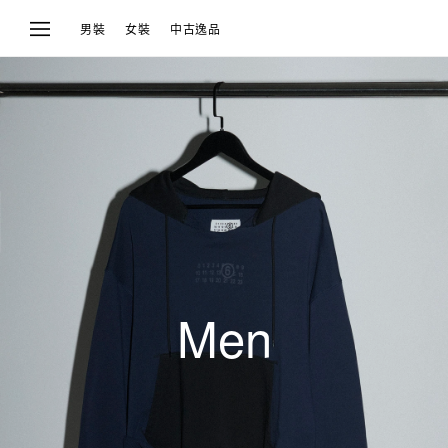
男裝
女裝
中古逸品
Unisex
Men