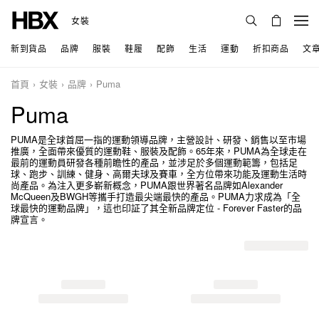
女裝
新到貨品
品牌
服裝
鞋履
配飾
生活
運動
折扣商品
文
首頁
女裝
品牌
Puma
Puma
PUMA是全球首屈一指的運動領導品牌，主營設計、研發、銷售以至市場
推廣，全面帶來優質的運動鞋、服裝及配飾。65年來，PUMA為全球走在
最前的運動員研發各種前瞻性的產品，並涉足於多個運動範籌，包括足
球、跑步、訓練、健身、高爾夫球及賽車，全方位帶來功能及運動生活時
尚產品。為注入更多嶄新概念，PUMA跟世界著名品牌如Alexander
McQueen及BWGH等攜手打造最尖端最快的產品。PUMA力求成為「全
球最快的運動品牌」，這也印証了其全新品牌定位 - Forever Faster的品
牌宣言。