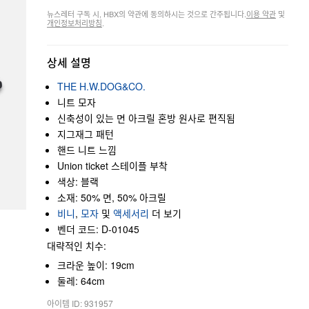
뉴스레터 구독 시, HBX의 약관에 동의하시는 것으로 간주됩니다.
이용 약관
및
개인정보처리방침
.
상세 설명
THE H.W.DOG&CO.
니트 모자
신축성이 있는 면 아크릴 혼방 원사로 편직됨
지그재그 패턴
핸드 니트 느낌
Union ticket 스테이플 부착
색상: 블랙
소재: 50% 면, 50% 아크릴
비니
,
모자
및
액세서리
더 보기
벤더 코드: D-01045
대략적인 치수:
크라운 높이: 19cm
둘레: 64cm
아이템 ID: 931957