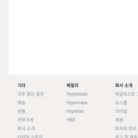
기타
패밀리
회사 소개
자주 묻는 질문
Hypebeast
하입비스트 
배송
Hypemaps
뉴스룸
반품
Hypebae
리더쉽
관부가세
HBX
채용
회사 소개
투자자 정보
리테일 스토어
광고 및 제휴