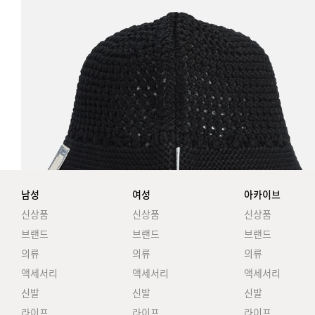
남성
여성
아카이브
신상품
신상품
신상품
브랜드
브랜드
브랜드
의류
의류
의류
액세서리
액세서리
액세서리
신발
신발
신발
라이프
라이프
라이프