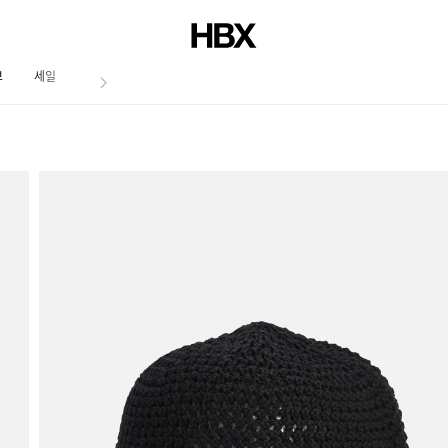
브
세일
저널