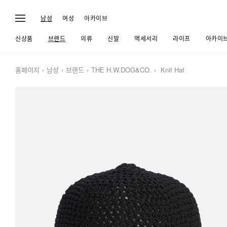
남성
여성
아카이브
신상품
브랜드
의류
신발
액세서리
라이프
아카이
홈페이지
남성
브랜드
THE H.W.DOG&CO.
Knit Hat