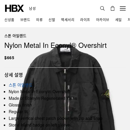
남성
신상품
브랜드
의류
신발
액세서리
라이프
아카이브
세일
스톤 아일랜드
Nylon Metal In Econyl® Overshirt
$665
상세 설명
스톤 아일랜드
Nylon Metal In Econyl® Overshirt
Made of Econyl® Regenerated Yarns
Glossy finish
Regular fit
Large vertical chest patch pocket with zip and snap
Stone Island badge on left sleeve