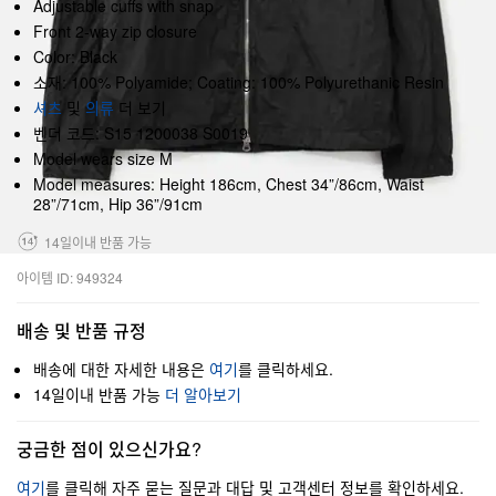
Adjustable cuffs with snap
Front 2-way zip closure
Color: Black
소재: 100% Polyamide; Coating: 100% Polyurethanic Resin
셔츠
및
의류
더 보기
벤더 코드: S15 1200038 S0019
Model wears size M
Model measures: Height 186cm, Chest 34”/86cm, Waist
28”/71cm, Hip 36”/91cm
14일이내 반품 가능
아이템 ID: 949324
배송 및 반품 규정
배송에 대한 자세한 내용은
여기
를 클릭하세요.
14일이내 반품 가능
더 알아보기
궁금한 점이 있으신가요?
여기
를 클릭해 자주 묻는 질문과 대답 및 고객센터 정보를 확인하세요.