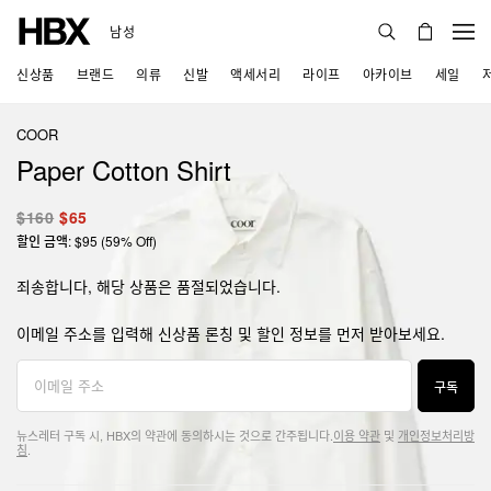
남성
신상품
브랜드
의류
신발
액세서리
라이프
아카이브
세일
COOR
Paper Cotton Shirt
$160
$65
할인 금액: $95 (59% Off)
죄송합니다, 해당 상품은 품절되었습니다.
이메일 주소를 입력해 신상품 론칭 및 할인 정보를 먼저 받아보세요.
구독
뉴스레터 구독 시, HBX의 약관에 동의하시는 것으로 간주됩니다.
이용 약관
및
개인정보처리방
침
.