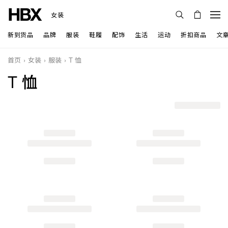
女装
新到货品
品牌
服装
鞋履
配饰
生活
运动
折扣商品
文
首页
女装
服装
T 恤
T 恤