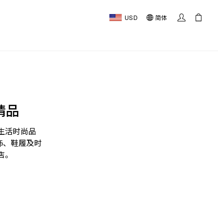
USD
简体
精品
生活时尚品
饰、鞋履及时
店。