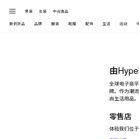
男装
女装
中古逸品
新到货品
品牌
服装
鞋履
配饰
生活
运动
由Hyp
全球电子商平
牌。作为潮流
尚生活用品。
零售店
体验我们位于