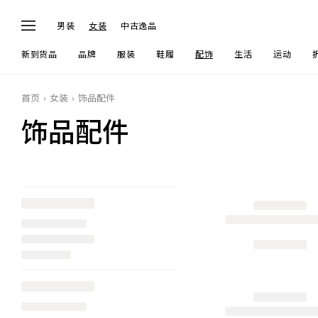
男装
女装
中古逸品
新到货品
品牌
服装
鞋履
配饰
生活
运动
首页
女装
饰品配件
饰品配件