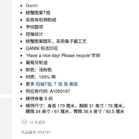
Ganni
螃蟹图案T恤
采用有机棉制成
罗纹圆领
短袖设计
螃蟹图案图形，采用鱼子酱工艺
GANNI 标志印花
“Have a nice day! Please recycle”字样
葡萄牙制造
颜色：浅粉色
材质：100% 棉
更多
短袖T恤
,
T 恤
及
服装
供应商代码: A1050197
模特穿着 S 码
模特尺寸：身高 179 厘米，胸围 31 英寸 / 79 厘米，
腰围 24 英寸 / 61 厘米，臀围 36.4 英寸 / 92.5 厘米
14 天退货
货品编号: 954781