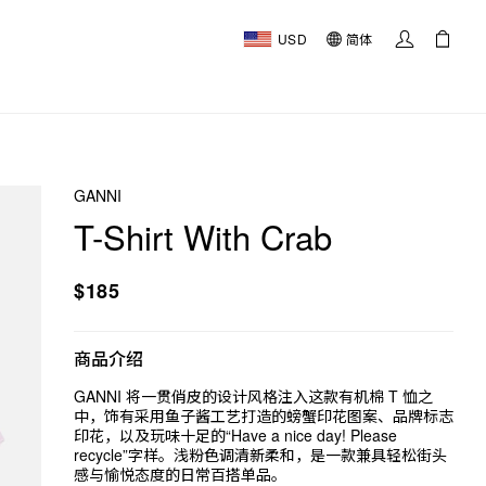
USD
简体
GANNI
T-Shirt With Crab
$185
商品介绍
GANNI 将一贯俏皮的设计风格注入这款有机棉 T 恤之
中，饰有采用鱼子酱工艺打造的螃蟹印花图案、品牌标志
印花，以及玩味十足的“Have a nice day! Please
recycle”字样。浅粉色调清新柔和，是一款兼具轻松街头
感与愉悦态度的日常百搭单品。