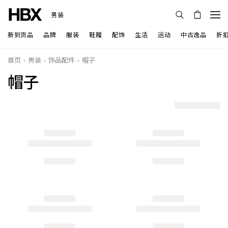
男装
新到货品
品牌
服装
鞋履
配饰
生活
运动
中古逸品
折
首页
男装
饰品配件
帽子
帽子