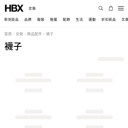
女裝
新到貨品
品牌
服裝
鞋履
配飾
生活
運動
折扣商品
文
首頁
女裝
飾品配件
襪子
襪子