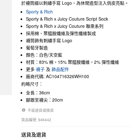
於襪筒綴以刺繡手寫 Logo，為休閒造型注入俏皮亮點。
Sporty & Rich
Sporty & Rich x Juicy Couture Script Sock
Sporty & Rich x Juicy Couture 聯乘系列
採用棉、聚醯胺纖維及彈性纖維製成
襪筒飾有刺繡手寫 Logo
葡萄牙製造
顏色：白色/天空藍
材質：83% 棉，15% 聚醯胺纖維，2% 彈性纖維
更多
襪子
及
飾品配件
廠商代碼: AC104716326WH100
約略尺寸：
全長：36cm
腳跟至襪尖：20cm
不設退貨或換貨
貨品編號: 946442
送貨及退貨