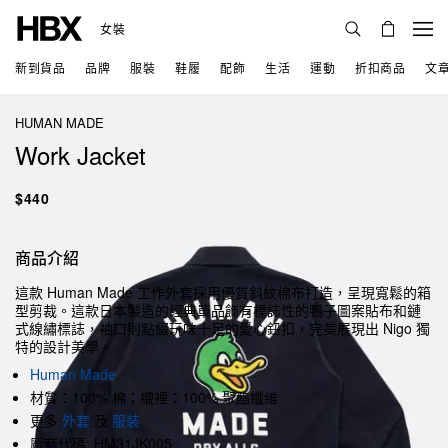
女裝
新到貨品
品牌
服裝
鞋履
配飾
生活
運動
折扣商品
文
HUMAN MADE
Work Jacket
$440
商品介紹
這款 Human Made 工作外套採用優質斜紋棉布打造，呈現寬鬆的箱
型剪裁。這款日本製造的經典單品飾有標誌性的鴨子圖案貼布和鏈
式線繡標誌，袖口則點綴玩味十足的愛心鈕扣，完美展現出 Nigo 獨
特的設計美學。
Human Made
材質：100% 棉；襯裡：100% 聚酯纖維
更多
外套
及
服裝
廠商代碼: HM31JK005