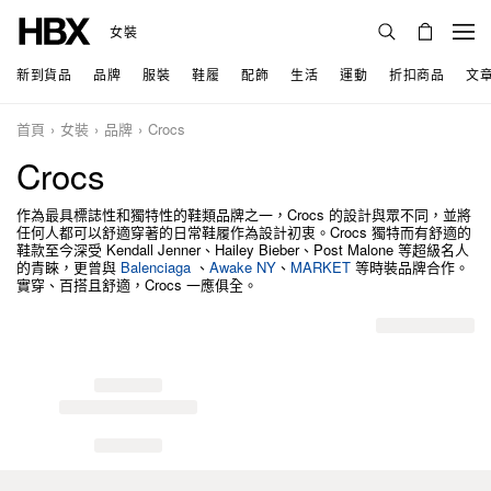
女裝
新到貨品
品牌
服裝
鞋履
配飾
生活
運動
折扣商品
文
首頁
女裝
品牌
Crocs
Crocs
作為最具標誌性和獨特性的鞋類品牌之一，Crocs 的設計與眾不同，並將
任何人都可以舒適穿著的日常鞋履作為設計初衷。Crocs 獨特而有舒適的
鞋款至今深受 Kendall Jenner、Hailey Bieber、Post Malone 等超級名人
的青睞，更曾與
Balenciaga
、
Awake NY
、
MARKET
等時裝品牌合作。
實穿、百搭且舒適，Crocs 一應俱全。