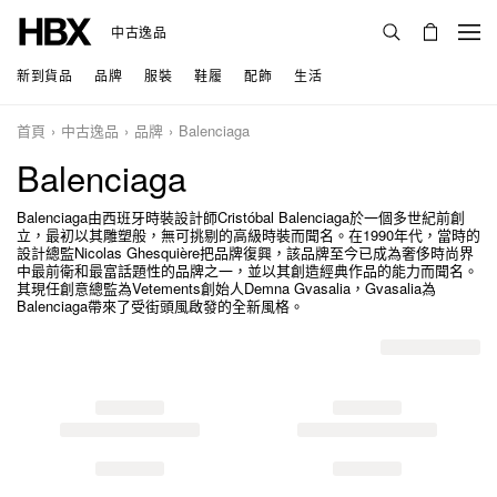
中古逸品
新到貨品
品牌
服裝
鞋履
配飾
生活
首頁
中古逸品
品牌
Balenciaga
Balenciaga
Balenciaga由西班牙時裝設計師Cristóbal Balenciaga於一個多世紀前創
立，最初以其雕塑般，無可挑剔的高級時裝而聞名。在1990年代，當時的
設計總監Nicolas Ghesquière把品牌復興，該品牌至今已成為奢侈時尚界
中最前衛和最富話題性的品牌之一，並以其創造經典作品的能力而聞名。
其現任創意總監為Vetements創始人Demna Gvasalia，Gvasalia為
Balenciaga帶來了受街頭風啟發的全新風格。