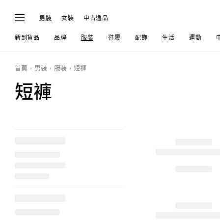
男裝
女裝
中古逸品
新到貨品
品牌
服裝
鞋履
配飾
生活
運動
首頁
男裝
服裝
短褲
短褲