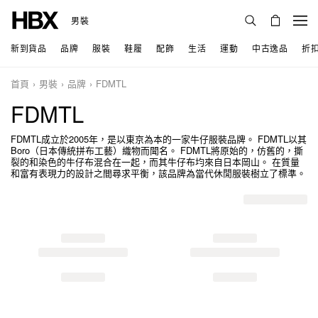
男裝
新到貨品
品牌
服裝
鞋履
配飾
生活
運動
中古逸品
折
首頁
男裝
品牌
FDMTL
FDMTL
FDMTL成立於2005年，是以東京為本的一家牛仔服裝品牌。 FDMTL以其
Boro（日本傳統拼布工藝）織物而聞名。 FDMTL將原始的，仿舊的，撕
裂的和染色的牛仔布混合在一起，而其牛仔布均來自日本岡山。 在質量
和富有表現力的設計之間尋求平衡，該品牌為當代休閒服裝樹立了標準。