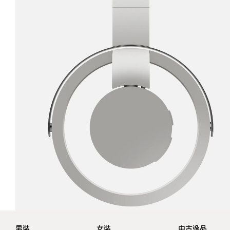
男裝
女裝
中古逸品