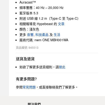
Auracast™
頻率響應：40 Hz – 20,000 Hz
藍牙版本 5.3
附送 USB 線 1.2 m（Type-C 至 Type-C）
相關報導見 Hypebeast 的
文章
顏色：淺灰色
更多
音響
,
科技產品
及
生活
廠商代碼: nwm ONE MBH001WA
貨品編號: 945513
送貨及退貨
如欲了解更多送貨細則，請
按此
有更多問題?
參閱
常見問題
，或直接聯絡我們了解更多。
關注我們