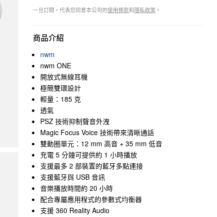
一旦訂閱，代表您同意本公司的
使用條款
和
隱私政策
。
商品介紹
nwm
nwm ONE
開放式無線耳機
極簡雙環設計
輕量：185 克
透氣
PSZ 技術抑制聲音外洩
Magic Focus Voice 技術帶來清晰通話
雙動圈單元：12 mm 高音 + 35 mm 低音
充電 5 分鐘可提供約 1 小時播放
支援最多 2 部裝置的藍牙多點連接
支援藍牙與 USB 音訊
音樂播放時間約 20 小時
配合專屬應用程式的參數式均衡器
支援 360 Reality Audio