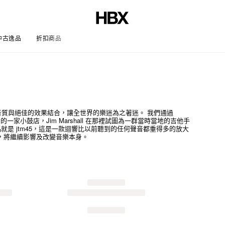
中古逸品
折扣商品
文章
力的音質與絕佳的效果結合，讓全世界的樂迷為之著迷。 我們通過
ll 的一家小鼓店，Jim Marshall 在那裡試圖為一群當時當地的吉他手
是 jtm45，這是一款迴響比以前聽到的任何聲音都重得多的放大
一樣，將繼續影響及改變音樂本身。