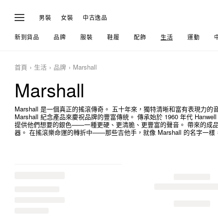
男裝
女裝
中古逸品
新到貨品
品牌
服裝
鞋履
配飾
生活
運動
首頁
生活
品牌
Marshall
Marshall
Marshall 是一個真正的搖滾傳奇。 五十年來，獨特清晰和富有表現
Marshall 紀念產品來慶祝品牌的豐富傳統。 傳承始於 1960 年代 Hanwe
提供他們想要的銀色——一種更硬、更清脆、更豐富的聲音。 帶來的成品就
器。 在搖滾樂命運的轉折中——那些吉他手，就像 Marshall 的名字