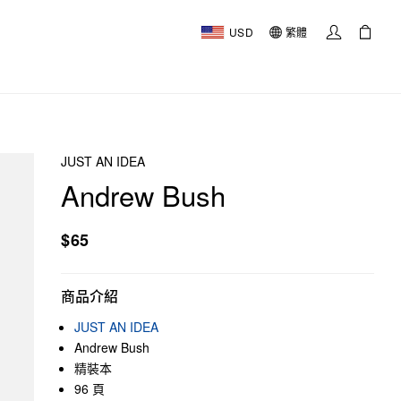
USD
繁體
JUST AN IDEA
Andrew Bush
$65
商品介紹
JUST AN IDEA
Andrew Bush
精裝本
96 頁