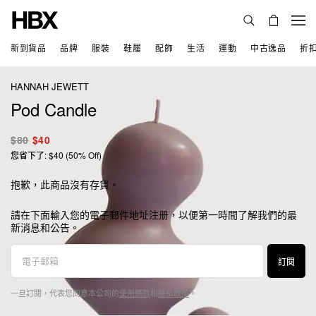
新到貨品
品牌
服裝
鞋履
配飾
生活
運動
中古逸品
折
HANNAH JEWETT
Pod Candle
$80
$40
您省下了: $40 (50% Off)
抱歉，此商品沒有存貨。
請在下面輸入您的電子郵件地址注册，以便第一時間了解我們的最
新消息和公告。
訂閱
一旦訂閱，代表您同意本公司的
使用條款
和
隱私政策
。