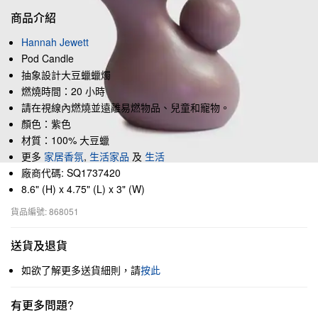
商品介紹
Hannah Jewett
Pod Candle
抽象設計大豆蠟蠟燭
燃燒時間：20 小時
請在視線內燃燒並遠離易燃物品、兒童和寵物。
顏色：紫色
材質：100% 大豆蠟
更多
家居香氛
,
生活家品
及
生活
廠商代碼: SQ1737420
8.6" (H) x 4.75" (L) x 3" (W)
貨品編號: 868051
送貨及退貨
如欲了解更多送貨細則，請
按此
有更多問題?