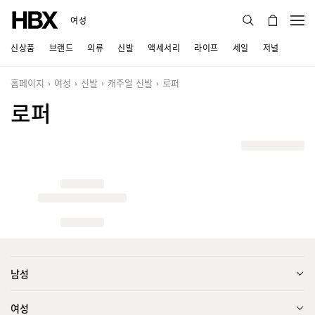
여성
신상품
브랜드
의류
신발
액세서리
라이프
세일
저널
홈페이지
여성
신발
캐주얼 신발
로퍼
로퍼
남성
여성