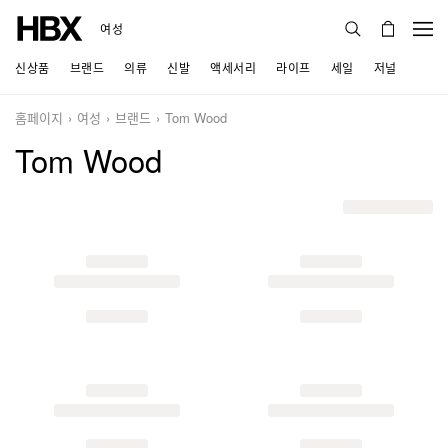
여성
신상품
브랜드
의류
신발
액세서리
라이프
세일
저널
홈페이지
여성
브랜드
Tom Wood
Tom Wood