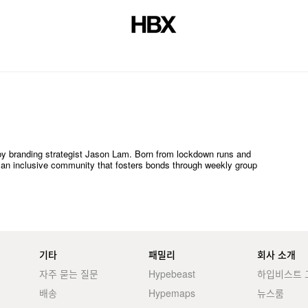
저널
by branding strategist Jason Lam. Born from lockdown runs and
to an inclusive community that fosters bonds through weekly group
기타
패밀리
회사 소개
자주 묻는 질문
Hypebeast
하입비스트 
배송
Hypemaps
뉴스룸