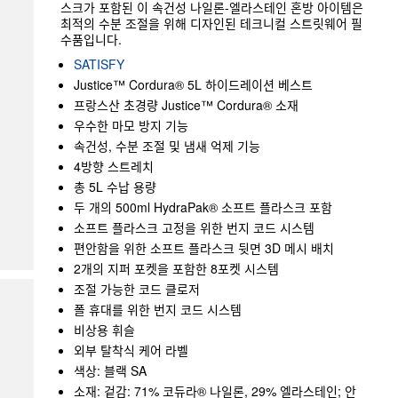
스크가 포함된 이 속건성 나일론-엘라스테인 혼방 아이템은
최적의 수분 조절을 위해 디자인된 테크니컬 스트릿웨어 필
수품입니다.
SATISFY
Justice™ Cordura® 5L 하이드레이션 베스트
프랑스산 초경량 Justice™ Cordura® 소재
우수한 마모 방지 기능
속건성, 수분 조절 및 냄새 억제 기능
4방향 스트레치
총 5L 수납 용량
두 개의 500ml HydraPak® 소프트 플라스크 포함
소프트 플라스크 고정을 위한 번지 코드 시스템
편안함을 위한 소프트 플라스크 뒷면 3D 메시 배치
2개의 지퍼 포켓을 포함한 8포켓 시스템
조절 가능한 코드 클로저
폴 휴대를 위한 번지 코드 시스템
비상용 휘슬
외부 탈착식 케어 라벨
색상: 블랙 SA
소재: 겉감: 71% 코듀라® 나일론, 29% 엘라스테인; 안