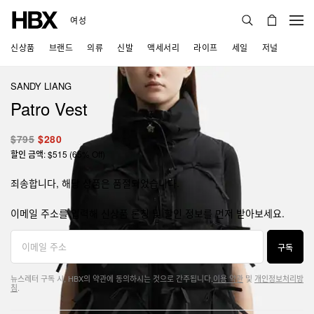
여성
신상품
브랜드
의류
신발
액세서리
라이프
세일
저널
SANDY LIANG
Patro Vest
$795
$280
할인 금액: $515 (65% Off)
죄송합니다, 해당 상품은 품절되었습니다.
이메일 주소를 입력해 신상품 론칭 및 할인 정보를 먼저 받아보세요.
구독
뉴스레터 구독 시, HBX의 약관에 동의하시는 것으로 간주됩니다.
이용 약관
및
개인정보처리방
침
.