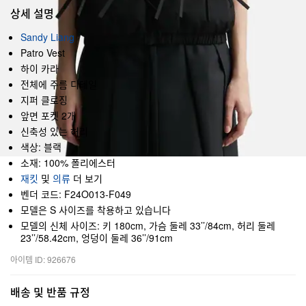
상세 설명
Sandy Liang
Patro Vest
하이 카라
전체에 주름 디테일
지퍼 클로징
앞면 포켓 2개
신축성 있는 허리
색상: 블랙
소재: 100% 폴리에스터
재킷
및
의류
더 보기
벤더 코드: F24O013-F049
모델은 S 사이즈를 착용하고 있습니다
모델의 신체 사이즈: 키 180cm, 가슴 둘레 33’’/84cm, 허리 둘레
23’’/58.42cm, 엉덩이 둘레 36’’/91cm
아이템 ID: 926676
배송 및 반품 규정