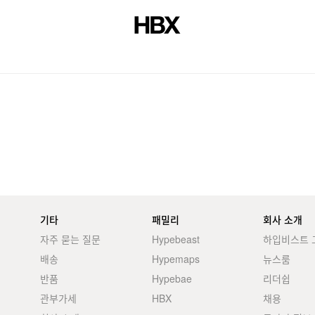
저널
기타
패밀리
회사 소개
자주 묻는 질문
Hypebeast
하입비스트 
배송
Hypemaps
뉴스룸
반품
Hypebae
리더쉽
관부가세
HBX
채용