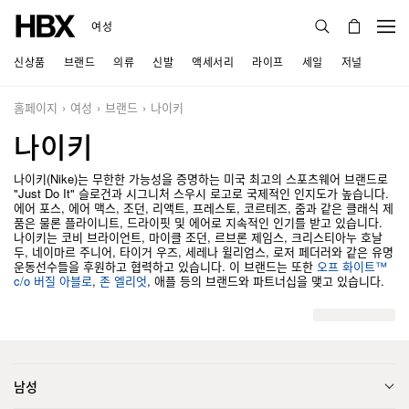
여성
신상품
브랜드
의류
신발
액세서리
라이프
세일
저널
홈페이지
여성
브랜드
나이키
나이키
나이키(Nike)는 무한한 가능성을 증명하는 미국 최고의 스포츠웨어 브랜드로
"Just Do It" 슬로건과 시그니처 스우시 로고로 국제적인 인지도가 높습니다.
에어 포스, 에어 맥스, 조던, 리액트, 프레스토, 코르테즈, 줌과 같은 클래식 제
품은 물론 플라이니트, 드라이핏 및 에어로 지속적인 인기를 받고 있습니다.
나이키는 코비 브라이언트, 마이클 조던, 르브론 제임스, 크리스티아누 호날
두, 네이마르 주니어, 타이거 우즈, 세레나 윌리엄스, 로저 페더러와 같은 유명
운동선수들을 후원하고 협력하고 있습니다. 이 브랜드는 또한
오프 화이트™
c/o 버질 아블로
,
존 엘리엇
, 애플 등의 브랜드와 파트너십을 맺고 있습니다.
남성