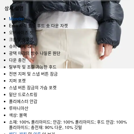
상세 설명
Moncler
Erea 사각 퀼팅 후드 숏 다운 자켓
오버사이즈 핏
크롭드 실루엣
슈퍼 라케 소재
광택 마감의 방수 나일론 원단
다운 충전
탈부착 및 조절 가능한 후드
전면 지퍼 및 스냅 버튼 잠금
지퍼 포켓
스냅 버튼 잠금의 가슴 포켓
밑단 드로스트링
폴리에스터 안감
루마니아산
색상: 블랙
소재: 100% 폴리아미드; 안감: 100% 폴리아미드; 후드 안감: 100%
폴리아미드; 충전재: 90% 다운, 10% 깃털