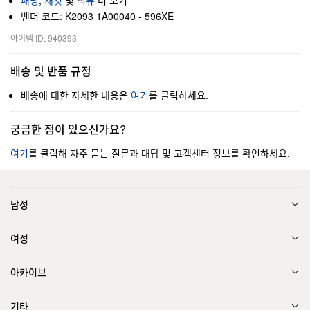
패딩
,
재킷
및
의류
더 보기
벤더 코드: K2093 1A00040 - 596XE
아이템 ID: 940393
배송 및 반품 규정
배송에 대한 자세한 내용은
여기
를 클릭하세요.
궁금한 점이 있으신가요?
여기
를 클릭해 자주 묻는 질문과 대답 및 고객센터 정보를 확인하세요.
남성
여성
아카이브
기타