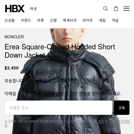
여성
신상품
브랜드
의류
신발
액세서리
라이프
세일
저널
MONCLER
Erea Square-Quilted Hooded Short
Down Jacket
$2,450
죄송합니다, 해당 상품은 품절되었습니다.
이메일 주소를 입력해 신상품 론칭 및 할인 정보를 먼저 받아보세요.
구독
뉴스레터 구독 시, HBX의 약관에 동의하시는 것으로 간주됩니다.
이용 약관
및
개인정보처리방
침
.