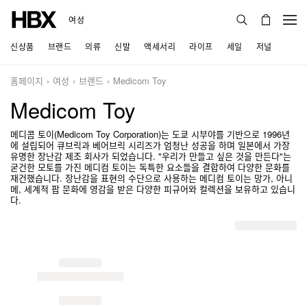
여성
신상품
브랜드
의류
신발
액세서리
라이프
세일
저널
홈페이지
여성
브랜드
Medicom Toy
Medicom Toy
메디콤 토이(Medicom Toy Corporation)는 도쿄 시부야를 기반으로 1996년
에 설립되어 큐브릭과 베어브릭 시리즈가 엄청난 성공을 하며 일본에서 가장
유명한 장난감 제조 회사가 되었습니다. "우리가 만들고 싶은 것을 만든다"는
굳건한 모토를 가진 메디컴 토이는 독특한 요소들을 결합하여 다양한 문화를
재건했습니다. 장난감을 표현의 수단으로 사용하는 메디컴 토이는 망가, 아니
메, 세계적 팝 문화에 영감을 받은 다양한 피규어와 컬렉션을 보유하고 있습니
다.