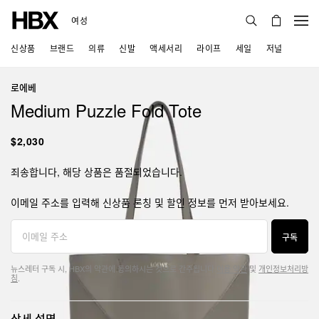
여성
신상품
브랜드
의류
신발
액세서리
라이프
세일
저널
로에베
Medium Puzzle Fold Tote
$2,030
죄송합니다, 해당 상품은 품절되었습니다.
이메일 주소를 입력해 신상품 론칭 및 할인 정보를 먼저 받아보세요.
구독
뉴스레터 구독 시, HBX의 약관에 동의하시는 것으로 간주됩니다.
이용 약관
및
개인정보처리방
침
.
상세 설명