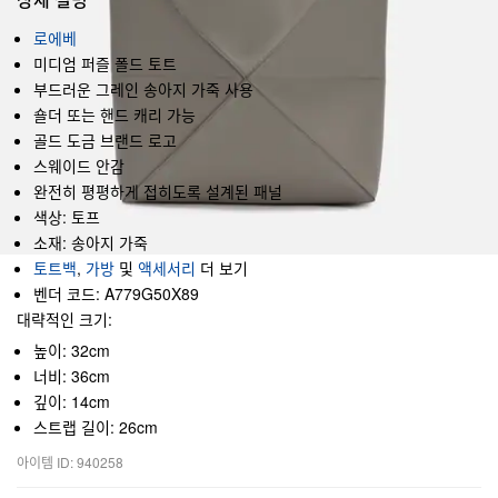
로에베
미디엄 퍼즐 폴드 토트
부드러운 그레인 송아지 가죽 사용
숄더 또는 핸드 캐리 가능
골드 도금 브랜드 로고
스웨이드 안감
완전히 평평하게 접히도록 설계된 패널
색상: 토프
소재: 송아지 가죽
토트백
,
가방
및
액세서리
더 보기
벤더 코드: A779G50X89
대략적인 크기:
높이: 32cm
너비: 36cm
깊이: 14cm
스트랩 길이: 26cm
아이템 ID: 940258