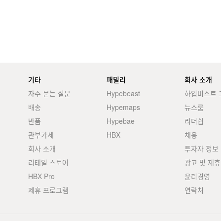
기타
패밀리
회사 소개
자주 묻는 질문
Hypebeast
하입비스트 
배송
Hypemaps
뉴스룸
반품
Hypebae
리더쉽
관부가세
HBX
채용
회사 소개
투자자 정보
리테일 스토어
광고 및 제휴
HBX Pro
윤리경영
제휴 프로그램
연락처