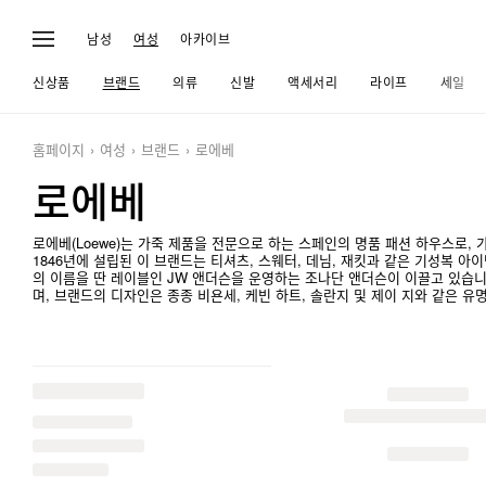
남성
여성
아카이브
신상품
브랜드
의류
신발
액세서리
라이프
세일
홈페이지
여성
브랜드
로에베
로에베
로에베(Loewe)는 가죽 제품을 전문으로 하는 스페인의 명품 패션 하우스로, 
1846년에 설립된 이 브랜드는 티셔츠, 스웨터, 데님, 재킷과 같은 기성복 아
의 이름을 딴 레이블인 JW 앤더슨을 운영하는 조나단 앤더슨이 이끌고 있습
며, 브랜드의 디자인은 종종 비욘세, 케빈 하트, 솔란지 및 제이 지와 같은 유