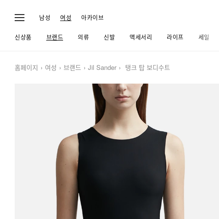
남성
여성
아카이브
신상품
브랜드
의류
신발
액세서리
라이프
세일
홈페이지
여성
브랜드
Jil Sander
탱크 탑 보디수트