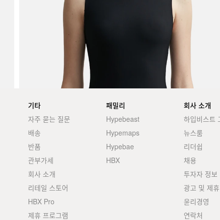
기타
패밀리
회사 소개
자주 묻는 질문
Hypebeast
하입비스트 
배송
Hypemaps
뉴스룸
반품
Hypebae
리더쉽
관부가세
HBX
채용
회사 소개
투자자 정보
리테일 스토어
광고 및 제휴
HBX Pro
윤리경영
제휴 프로그램
연락처