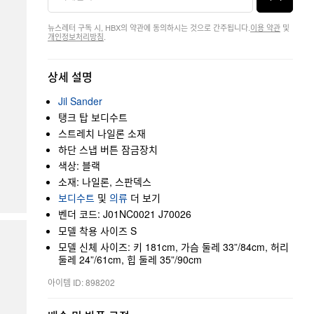
뉴스레터 구독 시, HBX의 약관에 동의하시는 것으로 간주됩니다.
이용 약관
및
개인정보처리방침
.
상세 설명
Jil Sander
탱크 탑 보디수트
스트레치 나일론 소재
하단 스냅 버튼 잠금장치
색상: 블랙
소재: 나일론, 스판덱스
보디수트
및
의류
더 보기
벤더 코드: J01NC0021 J70026
모델 착용 사이즈 S
모델 신체 사이즈: 키 181cm, 가슴 둘레 33”/84cm, 허리
둘레 24”/61cm, 힙 둘레 35”/90cm
아이템 ID: 898202