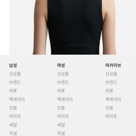
남성
여성
아카이브
신상품
신상품
신상품
브랜드
브랜드
브랜드
의류
의류
의류
액세서리
액세서리
액세서리
신발
신발
신발
라이프
라이프
라이프
세일
세일
저널
저널