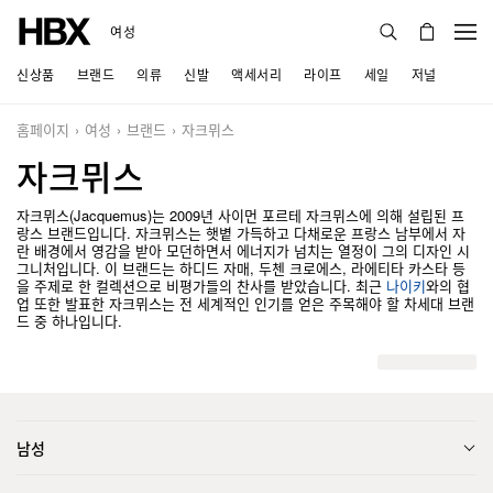
여성
신상품
브랜드
의류
신발
액세서리
라이프
세일
저널
홈페이지
여성
브랜드
자크뮈스
자크뮈스
자크뮈스(Jacquemus)는 2009년 사이먼 포르테 자크뮈스에 의해 설립된 프
랑스 브랜드입니다. 자크뮈스는 햇볕 가득하고 다채로운 프랑스 남부에서 자
란 배경에서 영감을 받아 모던하면서 에너지가 넘치는 열정이 그의 디자인 시
그니처입니다. 이 브랜드는 하디드 자매, 두첸 크로에스, 라에티타 카스타 등
을 주제로 한 컬렉션으로 비평가들의 찬사를 받았습니다. 최근
나이키
와의 협
업 또한 발표한 자크뮈스는 전 세계적인 인기를 얻은 주목해야 할 차세대 브랜
드 중 하나입니다.
남성