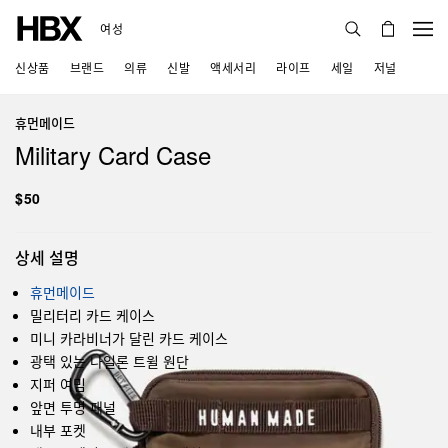
여성
신상품
브랜드
의류
신발
액세서리
라이프
세일
저널
휴먼메이드
Military Card Case
$50
상세 설명
휴먼메이드
밀리터리 카드 케이스
미니 카라비너가 달린 카드 케이스
광택 있는 나일론 트윌 원단
지퍼 여밈
앞면 투명 패널
내부 포켓