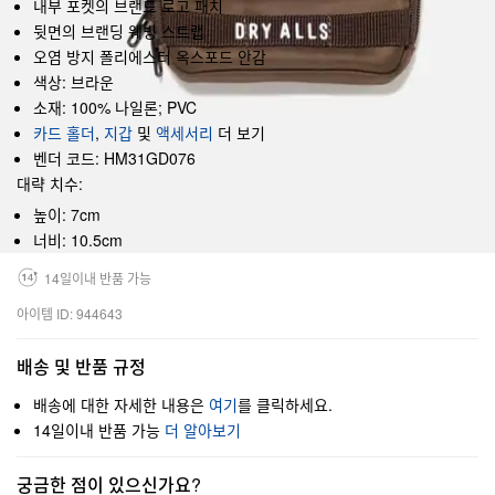
내부 포켓의 브랜드 로고 패치
뒷면의 브랜딩 웨빙 스트랩
오염 방지 폴리에스터 옥스포드 안감
색상: 브라운
소재: 100% 나일론; PVC
카드 홀더
,
지갑
및
액세서리
더 보기
벤더 코드: HM31GD076
대략 치수:
높이: 7cm
너비: 10.5cm
14일이내 반품 가능
아이템 ID: 944643
배송 및 반품 규정
배송에 대한 자세한 내용은
여기
를 클릭하세요.
14일이내 반품 가능
더 알아보기
궁금한 점이 있으신가요?