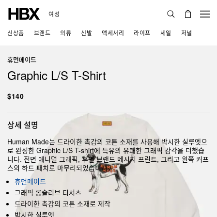
여성
신상품
브랜드
의류
신발
액세서리
라이프
세일
저널
휴먼메이드
Graphic L/S T-Shirt
$140
상세 설명
Human Made는 드라이한 촉감의 코튼 소재를 사용해 박시한 실루엣으
로 완성한 Graphic L/S T-shirt에 특유의 유쾌한 그래픽 감각을 더했습
니다. 전면 애니멀 그래픽, 후면 브랜드 메시지 프린트, 그리고 왼쪽 커프
스의 하트 패치로 마무리되었습니다.
휴먼메이드
그래픽 롱슬리브 티셔츠
드라이한 촉감의 코튼 소재로 제작
박시한 실루엣