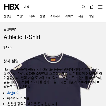
여성
신상품
브랜드
의류
신발
액세서리
라이프
세일
저널
휴먼메이드
Athletic T-Shirt
$175
상세 설명
Human Made의 Athletic T-Shirt는 은은한 광택의 레이온 혼방 원단과
워시 가공 마감, 칼라와 소맷단의 스트라이프 리브 디테일이 돋보이는 아
이템입니다. 왼쪽 가슴 로고와 소매 텍스트 프린트로 포인트를 더했으며,
일본에서 제작되어 스포티한 감각이 살아 있는 데일리 스트리트웨어로
활용하기 좋습니다.
휴먼메이드
애슬레틱 티셔츠
은은한 광택의 레이온 혼방 원단 사용