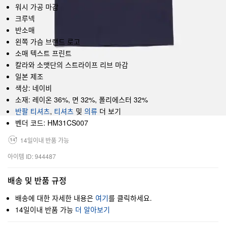
워시 가공 마감
크루넥
반소매
왼쪽 가슴 브랜드 로고
소매 텍스트 프린트
칼라와 소맷단의 스트라이프 리브 마감
일본 제조
색상: 네이비
소재: 레이온 36%, 면 32%, 폴리에스터 32%
반팔 티셔츠
,
티셔츠
및
의류
더 보기
벤더 코드: HM31CS007
14일이내 반품 가능
아이템 ID: 944487
배송 및 반품 규정
배송에 대한 자세한 내용은
여기
를 클릭하세요.
14일이내 반품 가능
더 알아보기