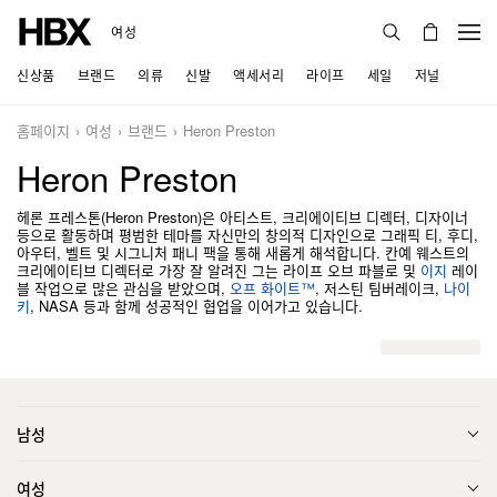
여성
신상품
브랜드
의류
신발
액세서리
라이프
세일
저널
홈페이지
여성
브랜드
Heron Preston
Heron Preston
헤론 프레스톤(Heron Preston)은 아티스트, 크리에이티브 디렉터, 디자이너
등으로 활동하며 평범한 테마를 자신만의 창의적 디자인으로 그래픽 티, 후디,
아우터, 벨트 및 시그니처 패니 팩을 통해 새롭게 해석합니다. 칸예 웨스트의
크리에이티브 디렉터로 가장 잘 알려진 그는 라이프 오브 파블로 및
이지
레이
블 작업으로 많은 관심을 받았으며,
오프 화이트™
, 저스틴 팀버레이크,
나이
키
, NASA 등과 함께 성공적인 협업을 이어가고 있습니다.
남성
여성