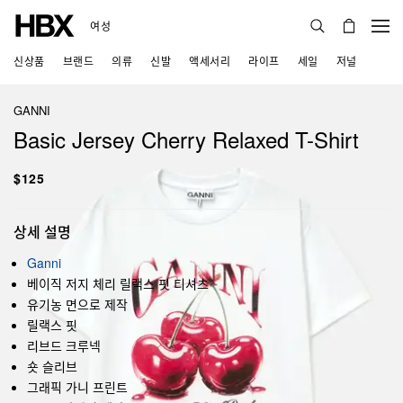
여성
신상품
브랜드
의류
신발
액세서리
라이프
세일
저널
GANNI
Basic Jersey Cherry Relaxed T-Shirt
$125
상세 설명
Ganni
베이직 저지 체리 릴랙스 핏 티셔츠
유기농 면으로 제작
릴랙스 핏
리브드 크루넥
숏 슬리브
그래픽 가니 프린트