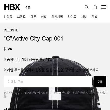
여성
신상품
브랜드
의류
신발
액세서리
라이프
세일
저널
CLESSTE
"C"Active City Cap 001
$125
죄송합니다, 해당 상품은 품절되었습니다.
이메일 주소를 입력해 신상품 론칭 및 할인 정보를 먼저 받아보세요.
구독
뉴스레터 구독 시, HBX의 약관에 동의하시는 것으로 간주됩니다.
이용 약관
및
개인정보처리방
침
.
상세 설명