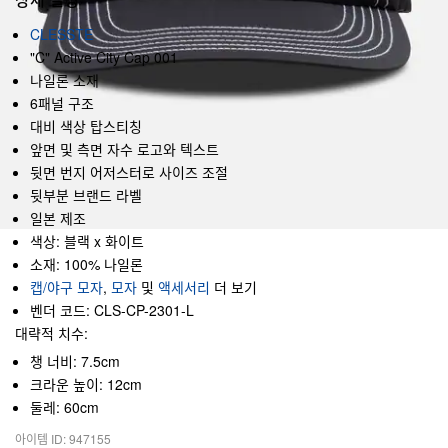
CLESSTE
"C" Active City Cap 001
나일론 소재
6패널 구조
대비 색상 탑스티칭
앞면 및 측면 자수 로고와 텍스트
뒷면 번지 어저스터로 사이즈 조절
뒷부분 브랜드 라벨
일본 제조
색상: 블랙 x 화이트
소재: 100% 나일론
캡/야구 모자
,
모자
및
액세서리
더 보기
벤더 코드: CLS-CP-2301-L
대략적 치수:
챙 너비: 7.5cm
크라운 높이: 12cm
둘레: 60cm
아이템 ID: 947155