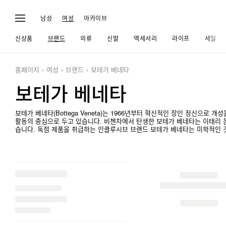
남성
여성
아카이브
신상품
브랜드
의류
신발
액세서리
라이프
세일
홈페이지
여성
브랜드
보테가 베네타
보테가 베네타
보테가 베네타(Bottega Veneta)는 1966년부터 혁신적인 장인 정신으로
활동의 중심으로 두고 있습니다. 비첸차에서 탄생한 보테가 베네타는 이태리
습니다. 독점 제품을 취급하는 인클루시브 브랜드 보테가 베네타는 미학적인