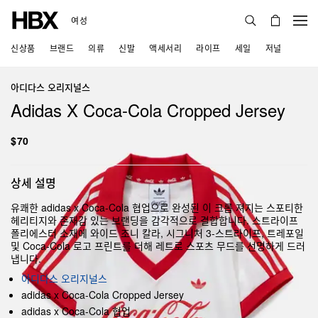
여성
신상품
브랜드
의류
신발
액세서리
라이프
세일
저널
아디다스 오리지널스
Adidas X Coca-Cola Cropped Jersey
$70
상세 설명
유쾌한 adidas x Coca-Cola 협업으로 완성된 이 크롭 져지는 스포티한
헤리티지와 존재감 있는 브랜딩을 감각적으로 결합합니다. 스트라이프
폴리에스터 소재에 와이드 조니 칼라, 시그니처 3-스트라이프, 트레포일
및 Coca-Cola 로고 프린트를 더해 레트로 스포츠 무드를 선명하게 드러
냅니다.
아디다스 오리지널스
adidas x Coca-Cola Cropped Jersey
adidas x Coca-Cola 협업