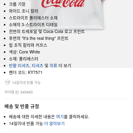
크롭 기장
와이드 조니 칼라
스트라이프 폴리에스터 소재
소매의 3-스트라이프 디테일
전면의 트레포일 및 Coca-Cola 로고 프린트
후면의 "It's the real thing" 프린트
립 조직 칼라와 커프스
색상: Core White
소재: 폴리에스터
반팔 티셔츠
,
티셔츠
및
의류
더 보기
벤더 코드: KY7571
14일이내 반품 가능
아이템 ID: 949465
배송 및 반품 규정
배송에 대한 자세한 내용은
여기
를 클릭하세요.
14일이내 반품 가능
더 알아보기