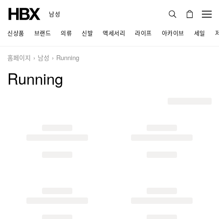
남성
신상품
브랜드
의류
신발
액세서리
라이프
아카이브
세일
홈페이지
남성
Running
Running